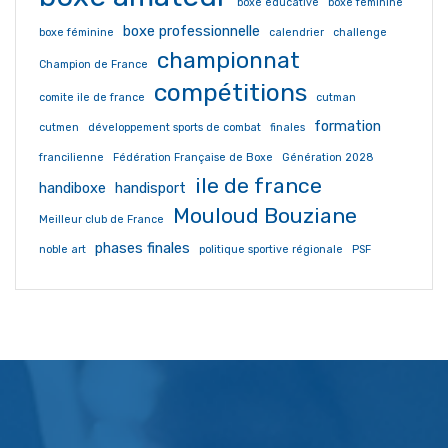
boxe educative
boxe feminine
boxe professionnelle
boxe féminine
calendrier
challenge
championnat
Champion de France
compétitions
comite ile de france
cutman
formation
cutmen
développement sports de combat
finales
francilienne
Fédération Française de Boxe
Génération 2028
ile de france
handiboxe
handisport
Mouloud Bouziane
Meilleur club de France
phases finales
noble art
politique sportive régionale
PSF