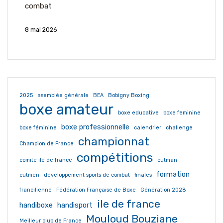
combat
8 mai 2026
2025
asemblée générale
BEA
Bobigny Boxing
boxe amateur
boxe educative
boxe feminine
boxe professionnelle
boxe féminine
calendrier
challenge
championnat
Champion de France
compétitions
comite ile de france
cutman
formation
cutmen
développement sports de combat
finales
francilienne
Fédération Française de Boxe
Génération 2028
ile de france
handiboxe
handisport
Mouloud Bouziane
Meilleur club de France