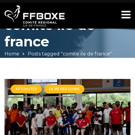
Tag Archives:
comite ile de
france
Home
Posts tagged "comite ile de france"
ACTUALITÉS
LA VIE DES CLUBS