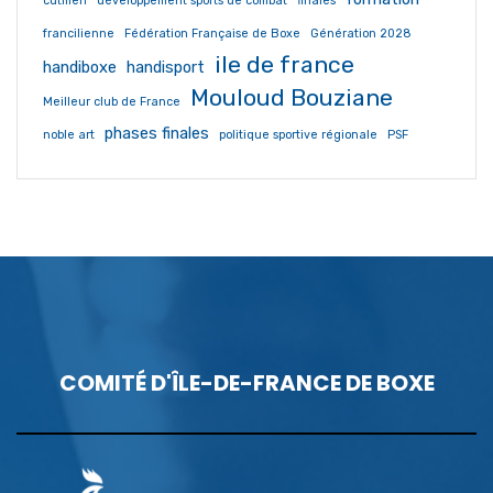
cutmen
développement sports de combat
finales
francilienne
Fédération Française de Boxe
Génération 2028
ile de france
handiboxe
handisport
Mouloud Bouziane
Meilleur club de France
phases finales
noble art
politique sportive régionale
PSF
COMITÉ D'ÎLE-DE-FRANCE DE BOXE