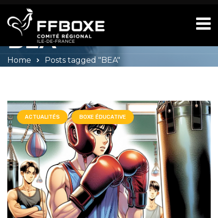
Tag Archives:
BEA
Home
Posts tagged "BEA"
ACTUALITÉS
BOXE ÉDUCATIVE