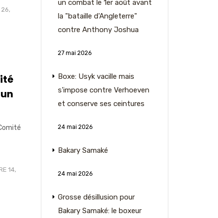
un combat le 1er août avant
 26,
la "bataille d'Angleterre"
contre Anthony Joshua
27 mai 2026
Boxe: Usyk vacille mais
ité
s'impose contre Verhoeven
 un
et conserve ses ceintures
24 mai 2026
 Comité
Bakary Samaké
E 14,
24 mai 2026
Grosse désillusion pour
Bakary Samaké: le boxeur