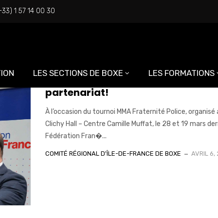
 Mouloud Bouziane
+33) 1 57 14 00 30
"
ION
LES SECTIONS DE BOXE
LES FORMATIONS
La région IDF et la FFboxe signent 
partenariat!
À l’occasion du tournoi MMA Fraternité Police, organisé
Clichy Hall – Centre Camille Muffat, le 28 et 19 mars dern
Fédération Fran�...
COMITÉ RÉGIONAL D'ÎLE-DE-FRANCE DE BOXE
AVRIL 6,