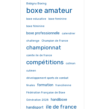
Bobigny Boxing
boxe amateur
boxe educative
boxe feminine
boxe féminine
boxe professionnelle
calendrier
challenge
Champion de France
championnat
comite ile de france
compétitions
cutman
cutmen
développement sports de combat
formation
finales
francilienne
Fédération Française de Boxe
handiboxe
Génération 2028
ile de france
handisport