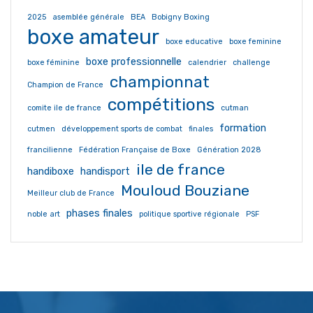
2025
asemblée générale
BEA
Bobigny Boxing
boxe amateur
boxe educative
boxe feminine
boxe professionnelle
boxe féminine
calendrier
challenge
championnat
Champion de France
compétitions
comite ile de france
cutman
formation
cutmen
développement sports de combat
finales
francilienne
Fédération Française de Boxe
Génération 2028
ile de france
handiboxe
handisport
Mouloud Bouziane
Meilleur club de France
phases finales
noble art
politique sportive régionale
PSF