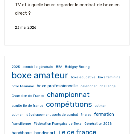
TV et à quelle heure regarder le combat de boxe en
direct ?
23 mai 2026
2025
asemblée générale
BEA
Bobigny Boxing
boxe amateur
boxe educative
boxe feminine
boxe professionnelle
boxe féminine
calendrier
challenge
championnat
Champion de France
compétitions
comite ile de france
cutman
formation
cutmen
développement sports de combat
finales
francilienne
Fédération Française de Boxe
Génération 2028
ile de france
handiboxe
handisport