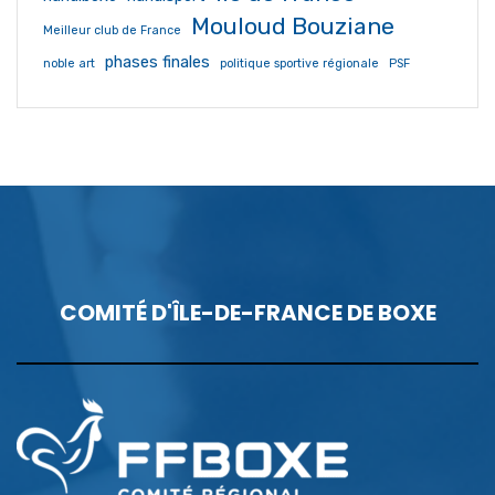
Mouloud Bouziane
Meilleur club de France
phases finales
noble art
politique sportive régionale
PSF
COMITÉ D'ÎLE-DE-FRANCE DE BOXE