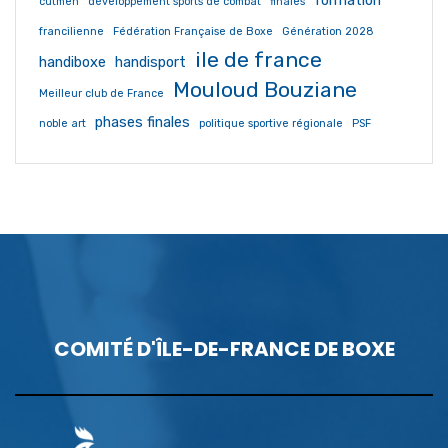
formation
cutmen
développement sports de combat
finales
francilienne
Fédération Française de Boxe
Génération 2028
ile de france
handiboxe
handisport
Mouloud Bouziane
Meilleur club de France
phases finales
noble art
politique sportive régionale
PSF
COMITÉ D'ÎLE-DE-FRANCE DE BOXE