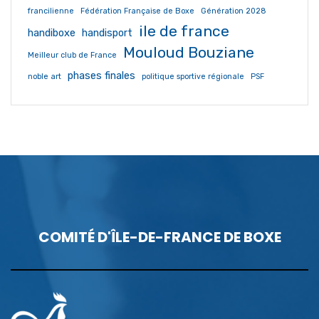
francilienne
Fédération Française de Boxe
Génération 2028
ile de france
handiboxe
handisport
Mouloud Bouziane
Meilleur club de France
phases finales
noble art
politique sportive régionale
PSF
COMITÉ D'ÎLE-DE-FRANCE DE BOXE