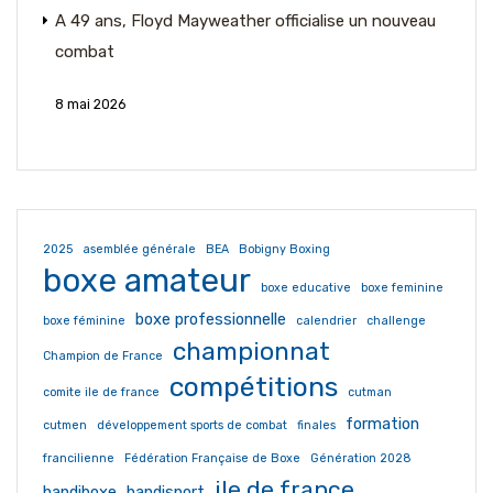
A 49 ans, Floyd Mayweather officialise un nouveau
combat
8 mai 2026
2025
asemblée générale
BEA
Bobigny Boxing
boxe amateur
boxe educative
boxe feminine
boxe professionnelle
boxe féminine
calendrier
challenge
championnat
Champion de France
compétitions
comite ile de france
cutman
formation
cutmen
développement sports de combat
finales
francilienne
Fédération Française de Boxe
Génération 2028
ile de france
handiboxe
handisport