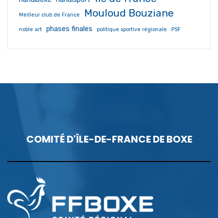
Mouloud Bouziane
Meilleur club de France
phases finales
noble art
politique sportive régionale
PSF
COMITÉ D'ÎLE-DE-FRANCE DE BOXE