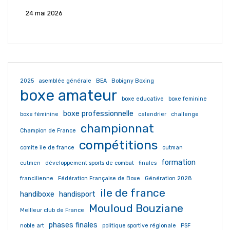
24 mai 2026
2025
asemblée générale
BEA
Bobigny Boxing
boxe amateur
boxe educative
boxe feminine
boxe professionnelle
boxe féminine
calendrier
challenge
championnat
Champion de France
compétitions
comite ile de france
cutman
formation
cutmen
développement sports de combat
finales
francilienne
Fédération Française de Boxe
Génération 2028
ile de france
handiboxe
handisport
Mouloud Bouziane
Meilleur club de France
phases finales
noble art
politique sportive régionale
PSF