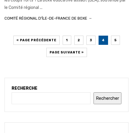
les coups forts ? La boxe éducative assaut (BEA), soutenue par
le Comité régional ...
COMITÉ RÉGIONAL D'ÎLE-DE-FRANCE DE BOXE
« PAGE PRÉCÉDENTE
1
2
3
4
5
PAGE SUIVANTE »
RECHERCHE
Rechercher