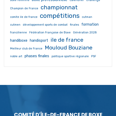
boxe féminine
calendrier
challenge
championnat
Champion de France
compétitions
comite ile de france
cutman
formation
cutmen
développement sports de combat
finales
francilienne
Fédération Française de Boxe
Génération 2028
ile de france
handiboxe
handisport
Mouloud Bouziane
Meilleur club de France
phases finales
noble art
politique sportive régionale
PSF
COMITÉ D'ÎLE-DE-FRANCE DE BOXE