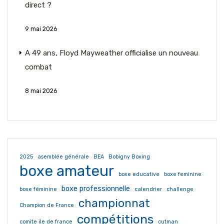
direct ?
9 mai 2026
A 49 ans, Floyd Mayweather officialise un nouveau
combat
8 mai 2026
2025
asemblée générale
BEA
Bobigny Boxing
boxe amateur
boxe educative
boxe feminine
boxe professionnelle
boxe féminine
calendrier
challenge
championnat
Champion de France
compétitions
comite ile de france
cutman